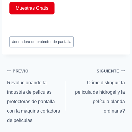
Muestras Gratis
Tags
#
cortadora de protector de pantalla
de
Entradas:
Mensaje
PREVIO
SIGUIENTE
de
Revolucionando la
Cómo distinguir la
navegación
industria de películas
película de hidrogel y la
protectoras de pantalla
película blanda
con la máquina cortadora
ordinaria?
de películas