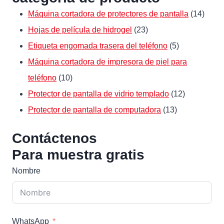
14
Máquina cortadora de protectores de pantalla
14
23
produ
Hojas de película de hidrogel
23
productos
5
Etiqueta engomada trasera del teléfono
5
productos
Máquina cortadora de impresora de piel para
10
teléfono
10
productos
12
Protector de pantalla de vidrio templado
12
13
productos
Protector de pantalla de computadora
13
productos
Contáctenos
Para muestra gratis
Nombre
WhatsApp