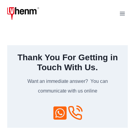
跳
到
内
容
Thank You For Getting in
Touch With Us
.
Want an immediate answer
?
You can
communicate with us online