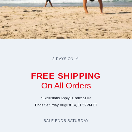
3
DAYS ONLY
!
FREE SHIPPING
On All Orders
*
Exclusions Apply
|
Code
:
SHIP
Ends Saturday
,
August
14, 11:59
PM ET
SALE ENDS SATURDAY