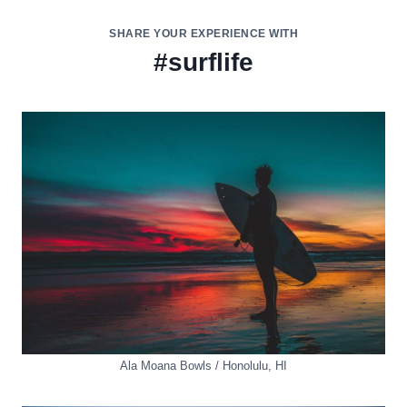
SHARE YOUR EXPERIENCE WITH
#
surflife
Ala Moana Bowls
/
Honolulu
,
HI