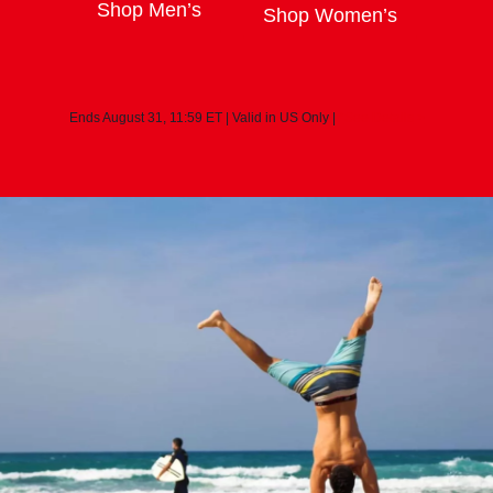
Shop Men’s
Shop Women’s
Ends August
31, 11:59
ET
|
Valid in US Only
|
*
See Details
>