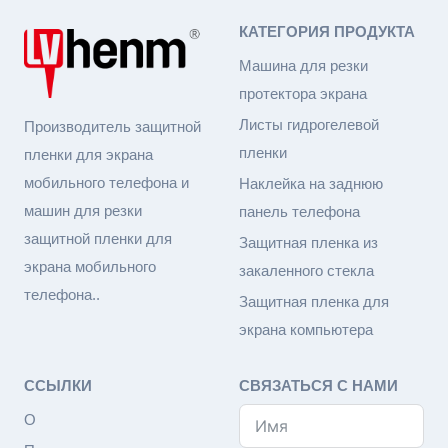
ПЛЕНКИ
КАТЕГОРИЯ ПРОДУКТА
ДЛЯ
ЭКРАНОВ
Машина для резки
С
протектора экрана
ПОМОЩЬЮ
Листы гидрогелевой
Производитель защитной
МАШИНЫ
пленки
пленки для экрана
ДЛЯ
мобильного телефона и
Наклейка на заднюю
РЕЗКИ
машин для резки
панель телефона
ПЛЕНКИ
защитной пленки для
Защитная пленка из
экрана мобильного
закаленного стекла
телефона..
Защитная пленка для
экрана компьютера
ССЫЛКИ
СВЯЗАТЬСЯ С НАМИ
О