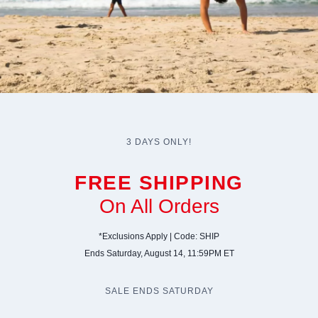
3
DAYS ONLY
!
FREE SHIPPING
On All Orders
*
Exclusions Apply
|
Code
:
SHIP
Ends Saturday
,
August
14, 11:59
PM ET
SALE ENDS SATURDAY