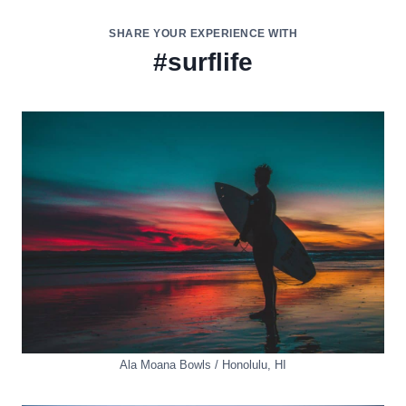
SHARE YOUR EXPERIENCE WITH
#
surflife
Ala Moana Bowls
/
Honolulu
,
HI