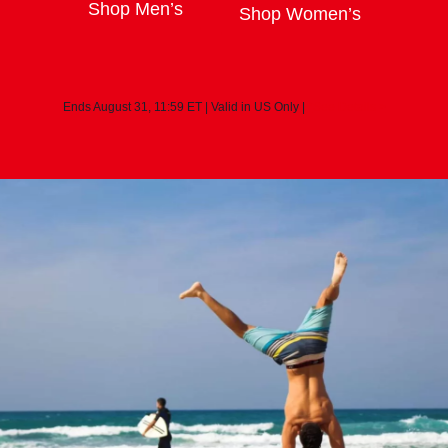
Shop Men’s
Shop Women’s
Ends August
31, 11:59
ET
|
Valid in US Only
|
*
See Details
>