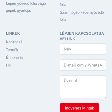
képernyővédő fólia vágó
fólia
gépek gyártója.
Számítógép képernyővédő
fólia
LINKEK
LÉPJEN KAPCSOLATBA
VELÜNK
Körülbelül
Termék
Érintkezés
Hír
Ingyenes Minták