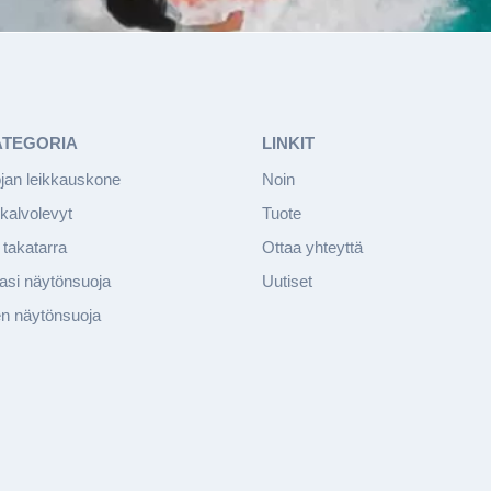
ATEGORIA
LINKIT
jan leikkauskone
Noin
kalvolevyt
Tuote
takatarra
Ottaa yhteyttä
lasi näytönsuoja
Uutiset
en näytönsuoja