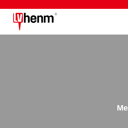
Siirry
sisältöön
Me