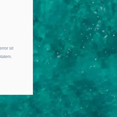
rror sit
ptatem
.