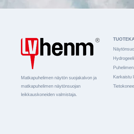
TUOTEK
Näytönsuo
Hydrogeeli
Puhelimen 
Karkaistu 
Matkapuhelimen näytön suojakalvon ja
matkapuhelimen näytönsuojan
Tietokone
leikkauskoneiden valmistaja.