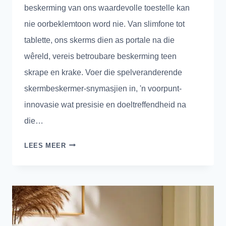
beskerming van ons waardevolle toestelle kan
nie oorbeklemtoon word nie. Van slimfone tot
tablette, ons skerms dien as portale na die
wêreld, vereis betroubare beskerming teen
skrape en krake. Voer die spelveranderende
skermbeskermer-snymasjien in, 'n voorpunt-
innovasie wat presisie en doeltreffendheid na
die…
REVOLUSIONERENDE
LEES MEER
PRESISIE:
SNY-
SKERMBESKERMER
SNYMASJIEN