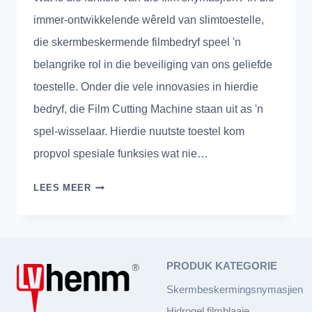
immer-ontwikkelende wêreld van slimtoestelle,
die skermbeskermende filmbedryf speel 'n
belangrike rol in die beveiliging van ons geliefde
toestelle. Onder die vele innovasies in hierdie
bedryf, die Film Cutting Machine staan ​​uit as 'n
spel-wisselaar. Hierdie nuutste toestel kom
propvol spesiale funksies wat nie…
REVOLUSIONERENDE
LEES MEER
SKERMBESKERMENDE
FILMBEDRYF
MET
DIE
PRODUK KATEGORIE
FILMSNYMASJIEN
Skermbeskermingsnymasjien
Hidrogel filmblaaie