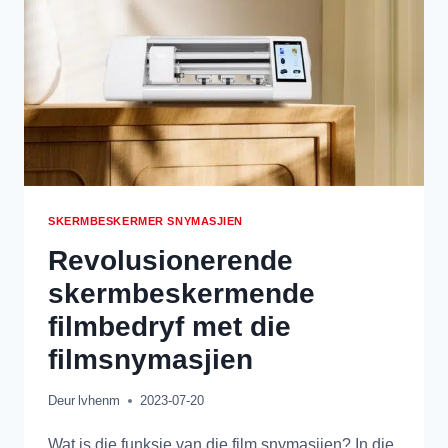
SKERMBESKERMER SNYMASJIEN
Revolusionerende
skermbeskermende
filmbedryf met die
filmsnymasjien
Deur
lvhenm
2023-07-20
Wat is die funksie van die film snymasjien? In die